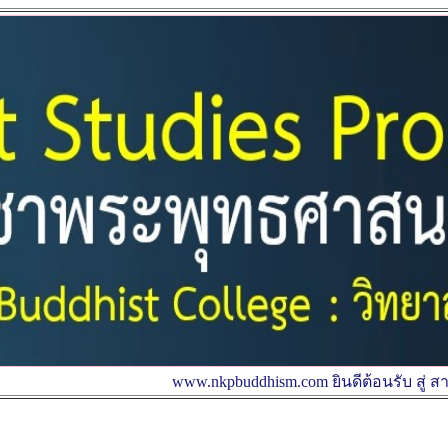
www.nkpbuddhism.com ยินดีต้อนรับ สู่ สาขาวิชาพระพุทธ