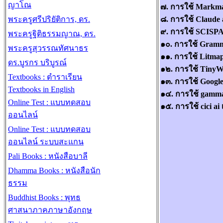
ญาโณ
๗. การใช้ Markma
๘. การใช้ Claude 
พระครูศรีปริยัติการ, ดร.
๙. การใช้ SCISPA
พระครูฐิติธรรมญาณ, ดร.
๑๐. การใช้ Gramm
พระครูสุวรรณทัศนาธร
๑๑. การใช้ Litmap
ดร.บูรกร บริบูรณ์
๑๒. การใช้ TinyW
Textbooks : ตำราเรียน
๑๓. การใช้ Google
Textbooks in English
๑๔. การใช้ gamma
Online Test : แบบทดสอบ
๑๕. การใช้ cici 
ออนไลน์
Online Test : แบบทดสอบ
ออนไลน์ ระบบสะแกน
Pali Books : หนังสือบาลี
Dhamma Books : หนังสือนัก
ธรรม
Buddhist Books : พุทธ
ศาสนาภาคภาษาอังกฤษ